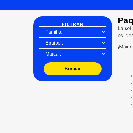
Paq
FILTRAR
La sol
es ide
¡Máxim
Buscar