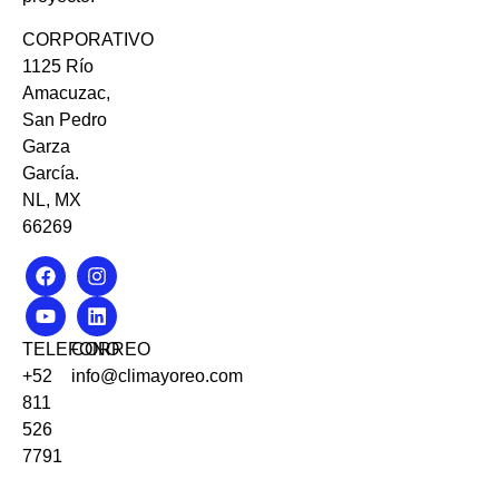
CORPORATIVO
1125 Río
Amacuzac,
San Pedro
Garza
García.
NL, MX
66269
TELEFONO
CORREO
+52
info@climayoreo.com
811
526
7791