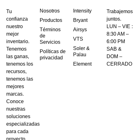
Nosotros
Intensity
Tu
Trabajemos
confianza
juntos.
Productos
Bryant
nuestro
LUN – VIE :
Términos
Airsys
mejor
8:30 AM –
de
VTS
inventario.
6:00 PM
Servicios
Soler &
Tenemos
SAB &
Políticas de
Palau
las ganas,
DOM –
privacidad
tenemos los
Element
CERRADO
recursos,
tenemos las
mejores
marcas.
Conoce
nuestras
soluciones
especializadas
para cada
proyecto.