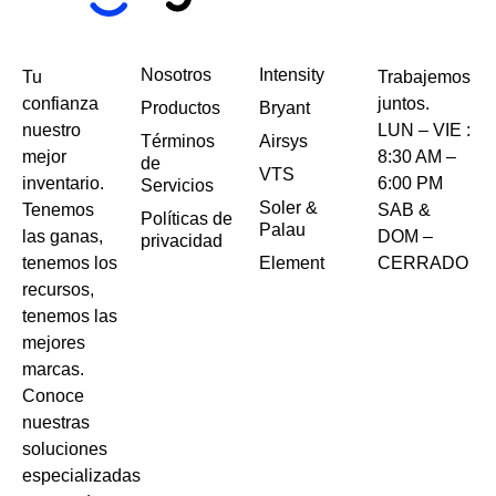
Nosotros
Intensity
Tu
Trabajemos
confianza
juntos.
Productos
Bryant
nuestro
LUN – VIE :
Términos
Airsys
mejor
8:30 AM –
de
VTS
inventario.
6:00 PM
Servicios
Soler &
Tenemos
SAB &
Políticas de
Palau
las ganas,
DOM –
privacidad
tenemos los
Element
CERRADO
recursos,
tenemos las
mejores
marcas.
Conoce
nuestras
soluciones
especializadas