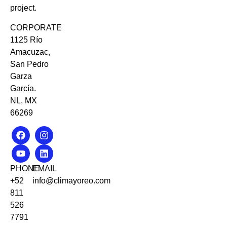
project.
CORPORATE
1125 Río
Amacuzac,
San Pedro
Garza
García.
NL, MX
66269
PHONE
EMAIL
+52
info@climayoreo.com
811
526
7791