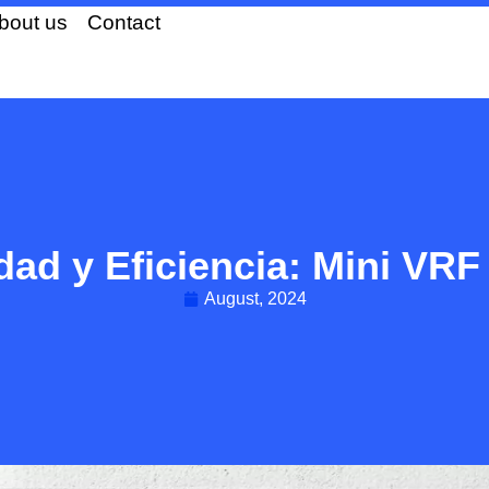
bout us
Contact
idad y Eficiencia: Mini VRF
August, 2024