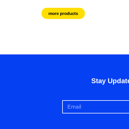
more products
Stay Updat