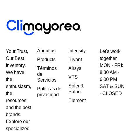
About us
Intensity
Your Trust,
Let's work
Our Best
together.
Products
Bryant
Inventory.
MON - FRI:
Términos
Airsys
We have
8:30 AM -
de
VTS
the
6:00 PM
Servicios
Soler &
enthusiasm,
SAT & SUN
Políticas de
Palau
the
- CLOSED
privacidad
resources,
Element
and the best
brands.
Explore our
specialized