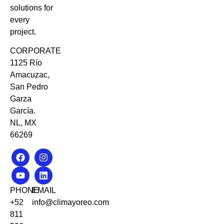
solutions for
every
project.
CORPORATE
1125 Río
Amacuzac,
San Pedro
Garza
García.
NL, MX
66269
PHONE
EMAIL
+52
info@climayoreo.com
811